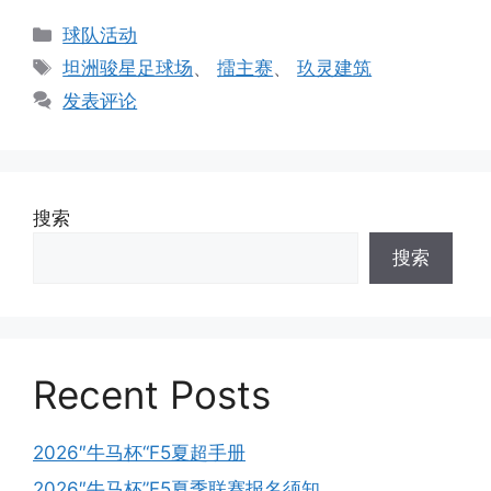
分
球队活动
类
标
坦洲骏星足球场
、
擂主赛
、
玖灵建筑
签
发表评论
搜索
搜索
Recent Posts
2026″牛马杯“F5夏超手册
2026″牛马杯”F5夏季联赛报名须知