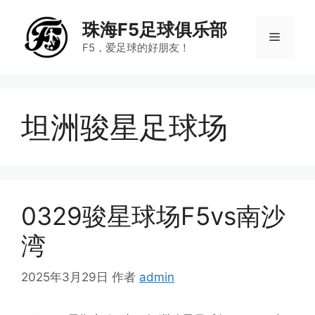
跳
至
珠海F5足球俱乐部
菜
内
F5，爱足球的好朋友！
容
单
坦洲骏星足球场
0329骏星球场F5vs南沙
湾
2025年3月29日
作者
admin