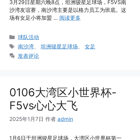
3月29日星期六晚8点，坦洲骏星足球场，F5VS南
沙湾友谊赛，南沙湾主要是以格力员工为班底。这
场有女足小将加盟 …
阅读更多
分
球队活动
类
标
南沙湾
、
坦洲骏星足球场
、
女足
签
发表评论
0106大湾区小世界杯-
F5vs心心大飞
2025年1月7日
作者
admin
1月6日于坦洲骏星足球场，大湾区小世界杯第一