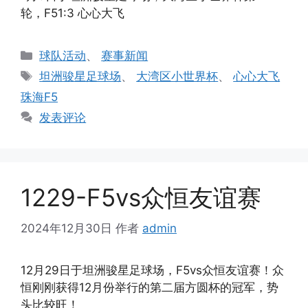
轮，F51:3 心心大飞
分
球队活动
、
赛事新闻
类
标
坦洲骏星足球场
、
大湾区小世界杯
、
心心大飞
签
珠海F5
发表评论
1229-F5vs众恒友谊赛
2024年12月30日
作者
admin
12月29日于坦洲骏星足球场，F5vs众恒友谊赛！众
恒刚刚获得12月份举行的第二届方圆杯的冠军，势
头比较旺！