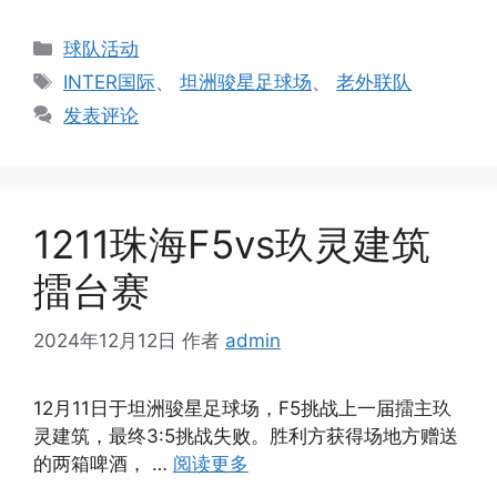
分
球队活动
类
标
INTER国际
、
坦洲骏星足球场
、
老外联队
签
发表评论
1211珠海F5vs玖灵建筑
擂台赛
2024年12月12日
作者
admin
12月11日于坦洲骏星足球场，F5挑战上一届擂主玖
灵建筑，最终3:5挑战失败。胜利方获得场地方赠送
的两箱啤酒， …
阅读更多