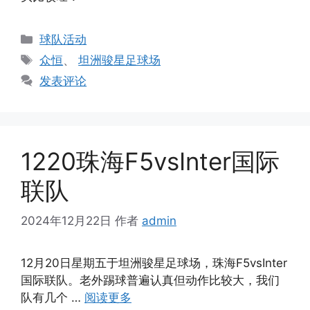
分
球队活动
类
标
众恒
、
坦洲骏星足球场
签
发表评论
1220珠海F5vsInter国际
联队
2024年12月22日
作者
admin
12月20日星期五于坦洲骏星足球场，珠海F5vsInter
国际联队。老外踢球普遍认真但动作比较大，我们
队有几个 …
阅读更多