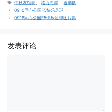
类
标
中秋友谊赛
、
格力海岸
、
香港队
签
0910同心公园F5快乐足球
0918同心公园F5快乐足球图片集
发表评论
评
论