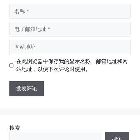
名
称
电
子
邮
网
箱
站
地
地
在此浏览器中保存我的显示名称、邮箱地址和网
址
址
站地址，以便下次评论时使用。
搜索
搜索