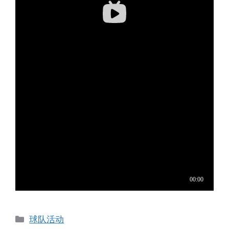
分
球队活动