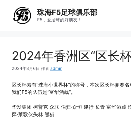
跳
至
珠海F5足球俱乐部
内
F5，爱足球的好朋友！
容
2024年香洲区“区长
2024年8月6日
作者
admin
区长杯素有“珠海小世界杯”的称号，本次区长杯参赛名
我们F5的队伍是“富华酒藏”。
华发集团 柯普克 众联 伯弈·众恒 建行 长青 富华酒藏 
弈·莱歌伙头林 熊猫