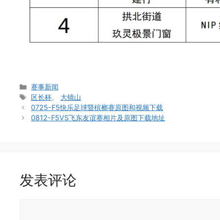
分
赛事新闻
类
标
区长杯
、
大镜山
签
0725-F5快乐足球暨槟榔赛原图和视频下载
0812-F5VS飞东友谊赛相片及原图下载地址
发表评论
评
论