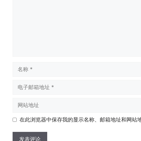
名
称
电
子
邮
网
箱
站
地
地
在此浏览器中保存我的显示名称、邮箱地址和网站
址
址